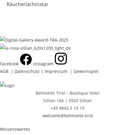
Artikel
Räucherlachstatar
ansehen
Facebook
Instagram
AGB
|
Datenschutz |
Impressum
|
Gewinnspiel
Belmonte Tirol – Boutique Hotel
Sillian 166 |
9920 Sillian
+43 4842 2 10 10
welcome@belmonte.tirol
Wissenswertes