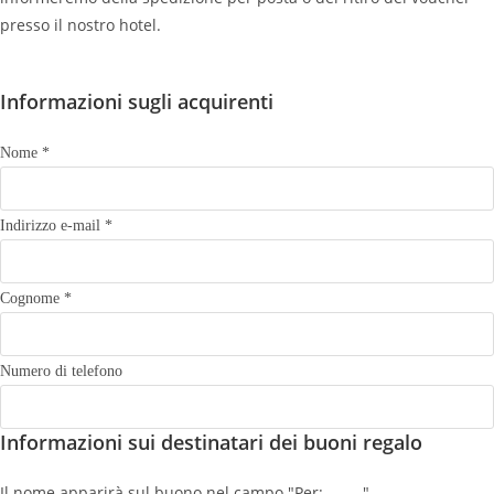
presso il nostro hotel.
Informazioni sugli acquirenti
Nome
*
Indirizzo e-mail
*
Cognome
*
Numero di telefono
Informazioni sui destinatari dei buoni regalo
d
e
Il nome apparirà sul buono nel campo "Per:______".