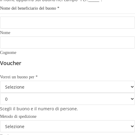
i
Nome del beneficiario del buono
*
t
e
l
Nome
e
f
o
Cognome
n
Voucher
o
e
Vorrei un buono per
*
-
m
a
i
Scegli il buono e il numero di persone.
l
Metodo di spedizione